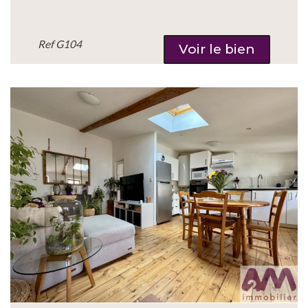
Ref
G104
Voir le bien