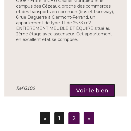
G106 - Entre le CHU Gabriel Montpied et le
campus des Cézeaux, proche des commerces
et des transports en commun (bus et tramway),
6 rue Daguerre à Clermont-Ferrand, un
appartement de type T1 de 25,33 m2
ENTIÈREMENT MEUBLÉ ET ÉQUIPÉ situé au
3ème étage avec ascenseur. Cet appartement
en excellent état se compose...
Ref
G106
Voir le bien
«
1
2
»