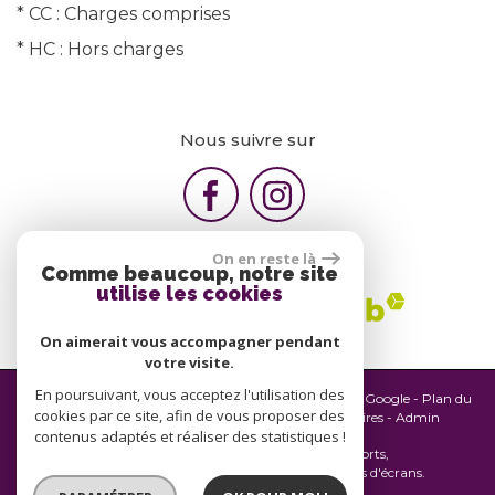
* CC : Charges comprises
* HC : Hors charges
Nous suivre sur
On en reste là
Comme beaucoup, notre site
utilise les cookies
On aimerait vous accompagner pendant
votre visite.
En poursuivant, vous acceptez l'utilisation des
© 2026 | Tous droits réservés | Traduction powered by Google -
Plan du
cookies par ce site, afin de vous proposer des
site
-
Mentions légales
-
Nos honoraires
-
Partenaires
-
Admin
contenus adaptés et réaliser des statistiques !
Site internet compatible multi-supports,
un seul site adaptable à tous les types d'écrans.